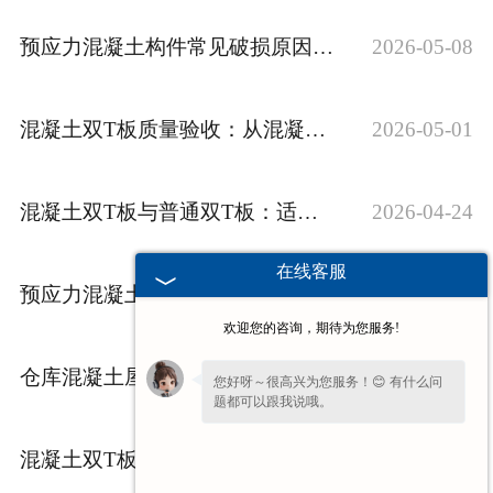
预应力混凝土构件常见破损原因：预防与修******法
2026-05-08
混凝土双T板质量验收：从混凝土强度到配筋的核验要点
2026-05-01
混凝土双T板与普通双T板：适用场景对比解析
2026-04-24
在线客服
预应力混凝土构件常见破损原因：预防与修******法
2026-04-17
欢迎您的咨询，期待为您服务!
仓库混凝土屋面板选型：兼顾承重、保温与排水的平衡技巧
2026-04-10
您好呀～很高兴为您服务！😊 有什么问
题都可以跟我说哦。
混凝土双T板楼面选型避坑：3个核心参数直接影响结构稳定
2026-04-03