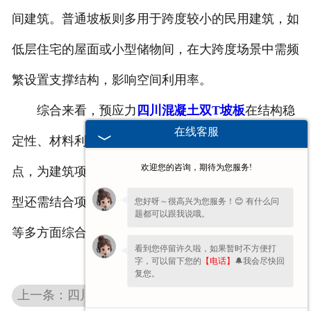
间建筑。普通坡板则多用于跨度较小的民用建筑，如
低层住宅的屋面或小型储物间，在大跨度场景中需频
繁设置支撑结构，影响空间利用率。
综合来看，预应力
四川混凝土双T坡板
在结构稳
在线客服
定性、材料利用率、施工效率等方面展现出显著特
欢迎您的咨询，期待为您服务!
点，为建筑项目提供了更可靠的选择。不过，具体选
型还需结合项目实际需求，从成本、跨度、使用环境
您好呀～很高兴为您服务！😊 有什么问
题都可以跟我说哦。
等多方面综合考量。
看到您停留许久啦，如果暂时不方便打
字，可以留下您的
【电话】
🔔我会尽快回
复您。
上一条：四川预应力混凝土构件是什么？全面解析其定义与应用范围