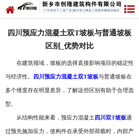
网站首页
走进创隆
四川预应力混凝土双T坡板与普通坡板
产品中心
区别_优势对比
新闻中心
在建筑领域，坡板的选择直接影响项目的稳定性
实用技术
与经济性。
四川预应力混凝土双T坡板
与普通坡板在
资质荣誉
多个维度存在明显差异，了解这些区别有助于合理选
成功案例
型。
从结构性能来看，预应力混凝土
四川双T坡板
通
联系我们
过预先施加应力，使构件在承受外部荷载时，内部产