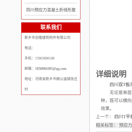
四川预应力混凝土折线形屋
联系我们
新乡市创隆建筑构件有限公司
电话：
手机：15903890188
邮箱：
1850084385@qq.com
详细说明
地址：河南省新乡市朗公庙镇张庄
四川双T板
村
无论是单层还
种，既可以横向
效果。
上一个：
四川T平
相关标签： 预应力