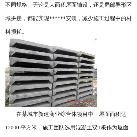
不同规格，无论是大面积屋面铺设，还是局部异形区
域拼接，都能实现******安装，减少施工过程中的材
料损耗。
在某城市新建商业综合体项目中，屋面面积达
12000 平方米，施工团队选用混凝土双T板作为屋面