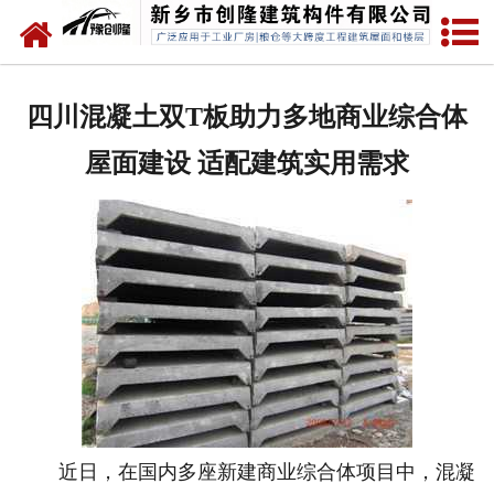
网站首页
走进创隆
四川混凝土双T板助力多地商业综合体
产品中心
屋面建设 适配建筑实用需求
新闻中心
实用技术
资质荣誉
成功案例
联系我们
近日，在国内多座新建商业综合体项目中，混凝